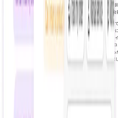
5日目：
ローンチして監視。応答時間、解決率、CSAT、
された収益を追跡。パフォーマンスの低い会話フローを改
AIチャットボットとライブチャットの選択は誤った二項対立
す。勝利の戦略は、スピード、規模、年中無休のカバレッジ
AIを、共感、複雑さ、関係構築には人間を使うことです。ハ
リッドモデルを展開するShopifyマーチャントは、サポート
が30〜50%削減され、顧客満足度が15〜25%向上し、どちら
方のみに依存する場合よりも10〜25%多くの放棄収益を回復
います。
よくある質問
AIチャットボットとライブチャットの違いは？