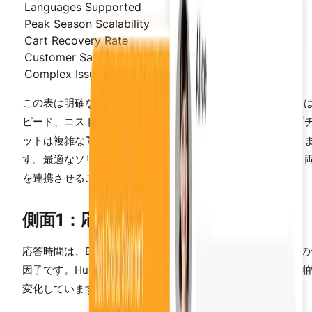
Languages Supported
50+ simultaneously
Peak Season Scalability
Instant, unlimited
Cart Recovery Rate
10-25%
Customer Satisfaction (CSAT)
75-82%
Complex Issue Resolution
70-85% automated
この表は明確なパターンを示しています。AIチャットボット
ピード、コスト、可用性、拡張性で優位に立ちます。ライブ
ットは複雑な問題解決とピーク時の顧客満足度で優位に立ち
す。最適なソリューションはどちらかを選ぶことではなく、
を連携させることです。
側面1：応答時間と可用性
応答時間は、Eコマースサポートにおける顧客満足度の最大の
因子です。HubSpotの調査によると、応答時間への期待は劇
変化しています：