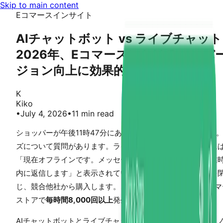
Skip to main content
Eコマースインサイト
AIチャットボット vs ライブチャッ
2026年、Eコマースにおけるコンバ
ジョン向上に効果的なのは？
K
Kiko
•
July 4, 2026
•
11 min read
ショッパーが午後11時47分にあなたのShopifyストアを訪問
ズについて質問があります。ライブチャットウィジェットに
「現在オフラインです。メッセージを残してください。営業
内に返信します」と表示されています。ショッパーはタブを
じ、競合他社から購入します。このシナリオは世界中のEコマ
ストアで
毎時間8,000回以上
発生しています。
AIチャットボットとライブチャットの議論は、どちらのテク