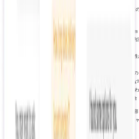
唯一のサポートチャンネルとしてのライブチャットは、特定
ナリオでのみ意味を持ちます：
ウルトララグジュアリーブランド
すべてのインタラクショ
オーダーメイドでハイタッチである必要がある場合（平均
額500ドル以上）
B2B卸売
注文が大規模でカスタム対応が求められ、関係性
視される場合
高度に規制された業界
（医薬品、金融サービス）すべての
タラクションでコンプライアンス上の人間の監視が必要な
非常に小規模なカタログ
（20商品未満）すべての問い合
単純で、エージェントのトレーニングが最小限で済む場合
他のすべてのShopifyマーチャント、特にファッション、美
レクトロニクス、家庭用品、消耗品を扱うストアでは、AIチ
トボットが優れたROIを提供します。