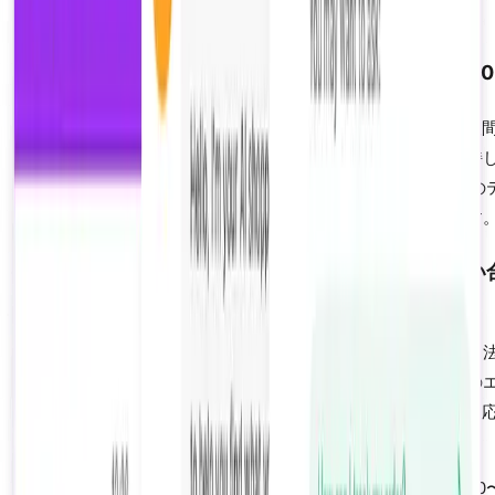
を解決します。
ティア2：AI支援型人間対応（問い合わせの15〜20
中程度の複雑さの問題については、AIが応答を下書きし、人
エージェントがレビューして送信します。人間の監視を維持
がら、エージェントの入力時間を60〜80%節約します。この
アは営業時間内に稼働し、エージェントの人員を削減します
ティア3：完全な人間へのエスカレーション（問い
せの5〜10%）
複雑な問題（請求紛争、カスタム注文、感情的なクレーム、
な問い合わせ）は、完全な会話コンテキストとともに人間の
ジェントに直接ルーティングされます。AIは問題を要約し、
を提案し、感情をリアルタイムで監視します。
ハイブリッドモデルは、人間のエージェントの作業負荷を70