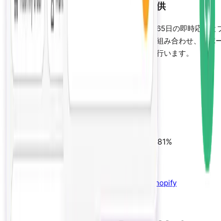
収益を生み出す即時サポートを提供
[Algoshop]のAIチャットボットは24時間365日の即時応答と
アクティブなセールスエンゲージメントを組み合わせ、サポ
質問への回答とカート放棄の回復を同時に行います。
ブログに戻る
[Algoshop] AIを試す
Key Statistics
AI Response Time
0.8s
Live Chat Response Time
2m 40s
Cost Reduction (AI vs Human)
18-36x
Shoppers Expecting Instant Response
81%
Related Reading
How to Reduce Cart Abandonment on Shopify
Shopify Cross-Sell vs Upsell Playbook