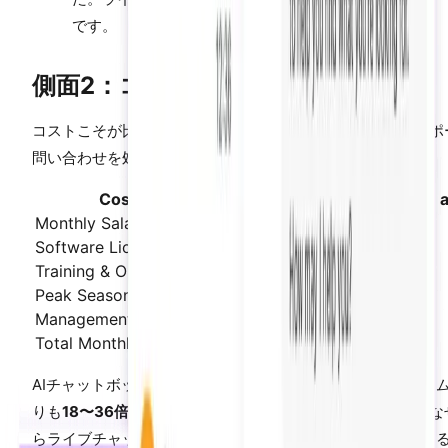
です。
側面2：コストと拡張性
コストこそが比較を際立たせる要素です。月間1,000件のサポ
問い合わせを処理するShopifyストアを考えてみましょう：
Cost Component
Live Chat (3 
Monthly Salaries
$6,000-12,000
Software Licenses
$150-300
Training & Onboarding
$500-1,000
Peak Season Overtime
$1,500-3,000
Management Overhead
$1,000-2,000
Total Monthly Cost
$9,150-18,300
AIチャットボットは同じ問い合わせ量に対して、人間のチー
りも
18〜36倍安価
です。しかし、この比較は不完全です。な
らライブチャットとAIは異なるタイプの問い合わせに対応す