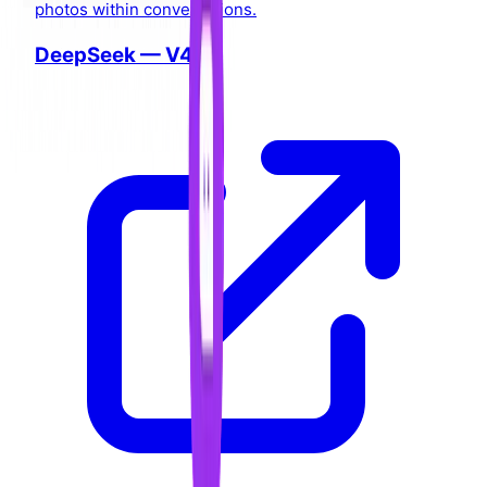
photos within conversations.
DeepSeek — V4