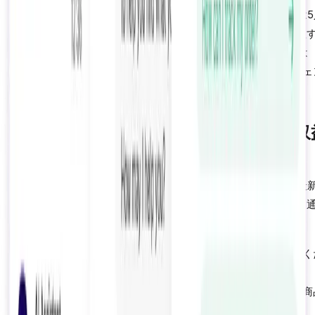
80%削減しながら、95%以上の解決率を維持します。以前は
エージェントが必要だったストアが、AIが他のすべてを処理
ことで1〜2人で済むようになります。月間サポートコストは
15,000ドルから3,000〜5,000ドルに低下し、人間のエージ
が高価値の会話に集中できるため応答品質も向上します。
側面4：セールスコンバージョンと収
への影響
サポートはもはや単なるコストセンターではありません。最
AIチャットボットは、プロアクティブなエンゲージメントを
て積極的に収益を生み出します：
カート放棄回復：
AIがためらいを検出し、摩擦を取り除く
に会話を開始。回復率：
10〜25%
商品レコメンデーション：
AIが閲覧行動に基づいて補完商
提案。添付率：
8〜15%