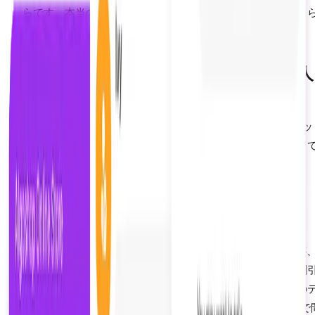
らです。本当の質問は、ハイブリッドモデルのコストはいく
ということです。
側面3：ハイブリッドモデル（AI + 人
間）
最も成功しているShopifyマーチャントは、AIかライブチャ
どちらかを選ぶのではなく、両方を階層型システムで展開し
ます：
ティア1：AIファースト応答（問い合わせの70〜
80%）
AIチャットボットはすべての反復的な問い合わせ（注文追跡
送状況、返品ポリシー、在庫状況、サイズに関する質問、割
ードのトラブルシューティング）を即座に処理します。この
アは50以上の言語で24時間365日稼働し、人間の介入なしで