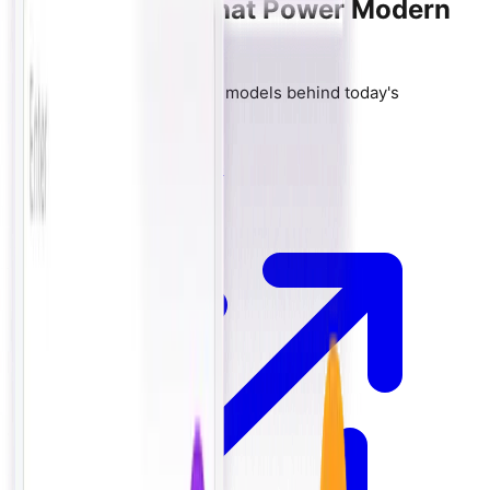
LLM Models That Power Modern
AI Chatbots
Learn more about the AI models behind today's
conversational agents
OpenAI — GPT-5.5