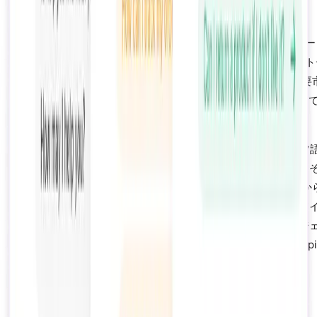
ト
国際的に販売するShopifyマーチャントにとって、言語サポ
重要な差別化要因です。5ヶ国語に堪能な人間のエージェント
ムには月額25,000ドル以上のコストがかかり、それでも主要
をカバーしきれません。AIチャットボットは追加コストなしで
以上の言語を同時にサポートします。
[Algoshop]のAIは、英語、スペイン語、フランス語、ドイツ
イタリア語、ポルトガル語、オランダ語、日本語、韓国語、
他40以上の言語をネイティブにサポートします。ブラジルか
ショッパーはポルトガル語で、ドイツからのショッパーはド
語でサポートを受けられます。両方とも即座に、専門エージ
トにルーティングする必要なく対応できます。国際的なShopi
トアにとって、この機能だけでAI導入を正当化できます。
ライブチャットのみを選ぶべき場合