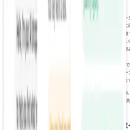
つの理由で誤解を招きます：
可用性バイアス：
ライブチャットのCSATは発生したイン
クションのみを測定します。営業時間外に訪問したために
を受けられなかった60〜70%のショッパーを無視していま
スピードプレミアム：
67%の顧客は、人間がわずかに良い
を提供する場合でも、10分間待つよりも即時のAI応答を好
す。
初回接触解決率：
AIは問い合わせの70〜85%を初回接触
します。ライブチャットは転送、コールバック、フォロー
プメールが必要になることが多く、実効満足度が低下しま
ハイブリッドモデルは両方の長所を提供します。日常的な問
わせを即座に処理するAIで80〜85%のCSAT、複雑な問題を
専門知識で解決する人間で88〜92%のCSAT。
側面6：多言語およびグローバルサポ