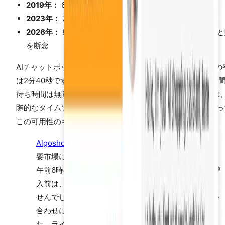
2019年：
60%の顧客が1時間以内の応答を期待
2023年：
73%が5分以内の応答を期待
2026年：
81%が即時応答を期待し、42%が5分以上待つ
を断念
AIチャットボットは1秒未満で応答します。ライブチャットの
は2分40秒です。しかもそれは営業時間内の話です。営業時
待ち時間は無限です。売上の30%を営業時間外（夜間、週末
際的なタイムゾーン）で生み出しているShopifyストアにと
この可用性のギャップは直接的な収益損失につながります。
Algoshop
AIを導入したスキンケアブランドでは、主
要市場においてコンバージョンの34%が午後10時から
午前6時の間に発生していました。AIチャットボット導
入前は、これらのショッパーはサポートを受けられま
せんでした。導入後、AIは月間1,200件以上の夜間問い
合わせに回答し、8,400ドルの放棄収益を回復しまし
た。ライブチャットでは絶対に獲得できなかった収益