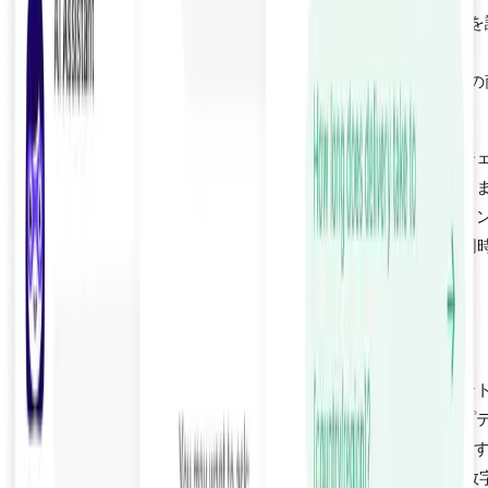
アップセルガイダンス：
AIが製品ティア間の価値の違いを
明。アップセルコンバージョン：
15〜25%
送料しきい値ブースター：
AIが送料無料を獲得するための
を提案。AOV向上：
8〜12%
ライブチャットもセールスを促進できますが、それはエージ
トがオンラインでセールス技術を訓練されている場合に限り
す。セールス訓練を受けたライブチャットエージェントのコ
ージョン率は3〜8%で、エージェントがすべての訪問者を同
監視できないため、AIよりも大幅に低くなります。
側面5：顧客満足度と信頼
ライブチャットは純粋な顧客満足度で勝ります。エージェン
熟練していて、共感力があり、知識豊富な場合です。トップ
アのライブチャットチームのCSATスコアは平均85〜90%です
チャットボットの平均は75〜82%です。しかし、これらの数