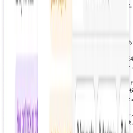
実装ガイド：ShopifyストアへのAI
ットボット導入
導入を検討しているマーチャント向けの5日間展開計画：
1日目：
AIチャットボットアプリをインストール。Shopif
アを接続して商品カタログ、在庫、注文データを同期。
2日目：
FAQでAIをトレーニング。トップ20のサポート記
返品ポリシー、配送ルール、サイズガイドをアップロード。
は数週間ではなく数分で学習します。
3日目：
プロアクティブトリガーを設定。カート価格がX
を超えたとき、滞在時間がY秒を超えたとき、離脱意向が
されたとき、特定の商品が閲覧されたときにAIが介入する
設定。
4日目：
会話フローをデザイン。商品レコメンデーション
ド、カート回復メッセージ、アップセルプロンプトを作成
バイルとデスクトップでテスト。