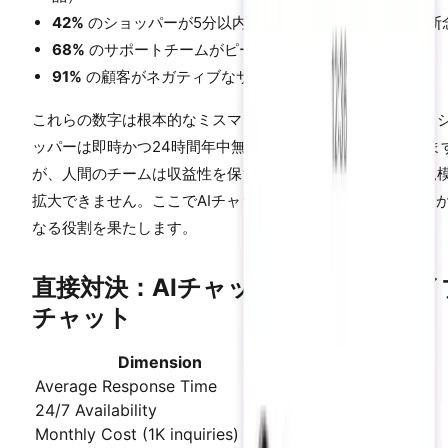
42%
のショッパーが5分以内に応答がない場合、購入を断
68%
のサポートチームがピークシーズンに人員不足
91%
の顧客がネガティブなサポート体験後に再訪しない
これらの数字は根本的なミスマッチを明らかにしています。
ッパーは即時かつ24時間年中無休のサポートを期待していま
が、人間のチームは収益性を保ちながらその需要を満たす規
拡大できません。ここでAIチャットボットとライブチャット
なる役割を果たします。
直接対決：AIチャットボット vs ライ
チャット
Dimension
AI Chatbot
Average Response Time
0.8 seconds
24/7 Availability
Yes, unlimited
Monthly Cost (1K inquiries)
$200-500