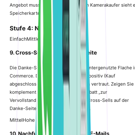
Angebot muss hochrelevant sein: Ein Kamerakaufer sieht 
Speicherkarte, kein Stativ.
Stufe 4: Nach dem Kauf
Einfach
Mittlere Auswirkung
9. Cross-Sell auf der Danke-Seite
Die Danke-Seite ist die am meisten untergenutzte Flache 
Commerce. Der Kaufer ist emotional positiv (Kauf
abgeschlossen) und hat Ihnen bereits vertraut. Zeigen Sie
komplementare Produkte mit 10 % Rabatt „zur
Vervollstandigung Ihrer Sammlung". Cross-Sells auf der
Danke-Seite konvertieren bei
5-10 %
.
Mittel
Hohe Auswirkung
10. Nachfullungs-Erinnerungs-E-Mails