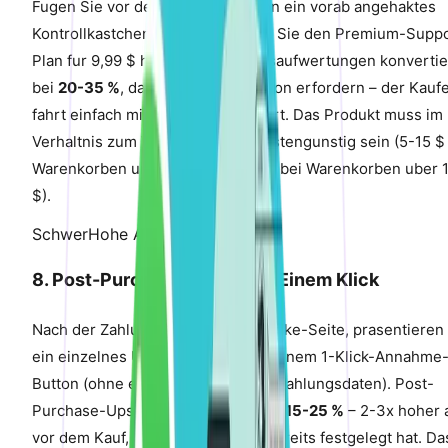
Fugen Sie vor dem Zahlungsbutton ein vorab angehaktes
Kontrollkastchen hinzu: „Ja, fugen Sie den Premium-Supp
Plan fur 9,99 $ hinzu." Bestellungsaufwertungen konverti
bei
20-35 %
, da sie keine Navigation erfordern – der Kauf
fahrt einfach mit dem Checkout fort. Das Produkt muss im
Verhaltnis zum Warenkorbwert kostengunstig sein (5-15 $
Warenkorben unter 100 $; 15-30 $ bei Warenkorben uber 
$).
Schwer
Hohe Auswirkung
8. Post-Purchase Upsell mit Einem Klick
Nach der Zahlung, aber vor der Danke-Seite, prasentieren
ein einzelnes Upsell-Angebot mit einem 1-Klick-Annahme
Button (ohne erneute Eingabe der Zahlungsdaten). Post-
Purchase-Upsells konvertieren bei
15-25 %
– 2-3x hoher 
vor dem Kauf, da der Kaufer sich bereits festgelegt hat. Da