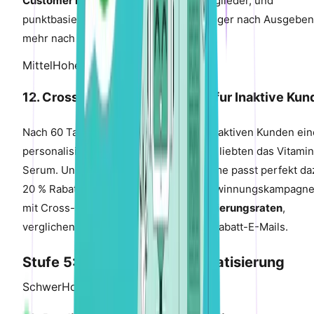
Customer Lifetime Value
als Nicht-Mitglieder, und
punktbasierte Anreize fuhlen sich weniger nach Ausgebe
mehr nach Verdienen an.
Mittel
Hohe Auswirkung
12. Cross-Sell-Ruckgewinnung fur Inaktive Kun
Nach 60 Tagen Inaktivitat senden Sie inaktiven Kunden ein
personalisierte Cross-Sell-E-Mail: „Sie liebten das Vitami
Serum. Unsere neue Retinol-Nachtcreme passt perfekt da
20 % Rabatt fur Ihre Ruckkehr." Ruckgewinnungskampagn
mit Cross-Sell erzielen
8-15 % Reaktivierungsraten
,
verglichen mit 3-5 % bei generischen Rabatt-E-Mails.
Stufe 5: KI-gestutzte Automatisierung
Schwer
Hohe Auswirkung