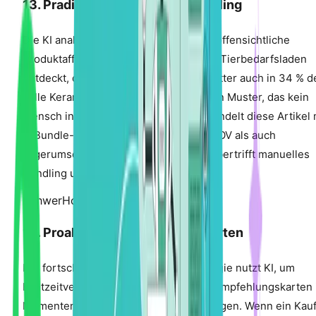
13. Pradiktives KI-Produkt-Bundling
Die KI analysiert Kaufmuster, um nicht offensichtliche
Produktaffinitaten zu identifizieren. Ein Tierbedarfsladen
entdeckt, dass Kaufer von Bio-Hundefutter auch in 34 % d
Falle Keramik-Wasserna pfe kaufen – ein Muster, das kein
Mensch intuitiv erkannt hatte. Die KI bundelt diese Artikel 
% Bundle-Rabatt und steigert sowohl AOV als auch
Lagerumschlag. Pradiktives Bundling ubertrifft manuelles
Bundling um
25-40 %
.
Schwer
Hohe Auswirkung
14. Proaktive KI-Empfehlungskarten
Die fortschrittlichste Cross-Sell-Strategie nutzt KI, um
Echtzeitverhalten zu uberwachen und Empfehlungskarten 
Momenten hoher Kaufintention anzuzeigen. Wenn ein Kau