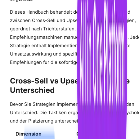
Dieses Handbuch behandelt den genauen Unterschied
zwischen Cross-Sell und Upsell, 14 bewahrte Strategien,
geordnet nach Trichterstufen, und wie KI-gestutzte
Empfehlungsmaschinen manuelle Regeln ubertreffen. Jed
Strategie enthalt Implementierungsaufwand, erwartete
Umsatzauswirkung und spezifische Shopify-App-
Empfehlungen fur die sofortige Umsetzung.
Cross-Sell vs Upsell: Der Genaue
Unterschied
Bevor Sie Strategien implementieren, verstehen Sie den
Unterschied. Die Taktiken erganzen sich, aber die Psychol
und der Platzierung unterscheiden sich erheblich:
Dimension
Cross-Sell