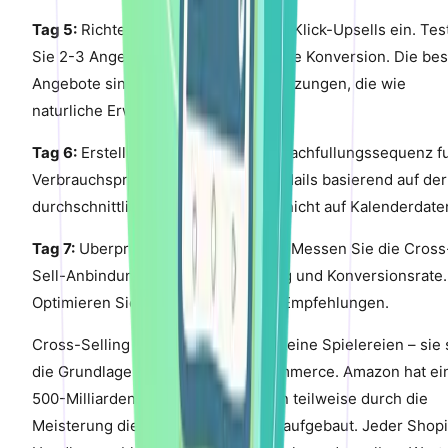
Tag 5:
Richten Sie Post-Purchase-1-Klick-Upsells ein. Tes
Sie 2-3 Angebote und messen Sie die Konversion. Die be
Angebote sind kostengunstige Erganzungen, die wie
naturliche Erweiterungen wirken.
Tag 6:
Erstellen Sie eine 3-E-Mail-Nachfullungssequenz f
Verbrauchsprodukte. Planen Sie E-Mails basierend auf der
durchschnittlichen Verbrauchsrate, nicht auf Kalenderdate
Tag 7:
Uberprufen Sie die Analysen. Messen Sie die Cross
Sell-Anbindungsrate, AOV-Anderung und Konversionsrate.
Optimieren Sie leistungsschwache Empfehlungen.
Cross-Selling und Up-Selling sind keine Spielereien – sie 
die Grundlage fur profitablen E-Commerce. Amazon hat ei
500-Milliarden-Dollar-Unternehmen teilweise durch die
Meisterung dieser beiden Taktiken aufgebaut. Jeder Shopi