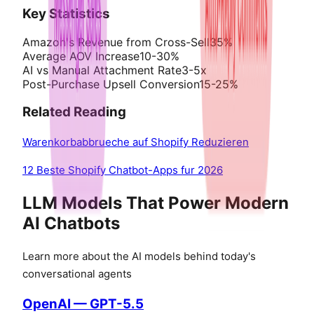
Key Statistics
Amazon's Revenue from Cross-Sell
35%
Average AOV Increase
10-30%
AI vs Manual Attachment Rate
3-5x
Post-Purchase Upsell Conversion
15-25%
Related Reading
Warenkorbabbrueche auf Shopify Reduzieren
12 Beste Shopify Chatbot-Apps fur 2026
LLM Models That Power Modern
AI Chatbots
Learn more about the AI models behind today's
conversational agents
OpenAI — GPT-5.5