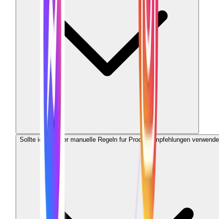
Sollte ich KI oder manuelle Regeln fur Produktempfehlungen verwend