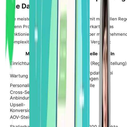
Die Daten
Die meisten Shopify-Handler beginnen mit manuellen Reg
„Wenn Produkt = Kamera, zeige Speicherkarte." Das
funktioniert fur kleine Kataloge, bricht aber mit zunehmen
Komplexitat zusammen. Hier der direkte Vergleich:
Metrik
Manuelle Regeln
Einrichtungszeit
20-40 Stunden (Regelerstellung)
Wochentliche Updates bei
Wartung
Kataloganderungen
Personalisierung
Einheitlich fur alle
Cross-Sell-
2-5 %
Anbindungsrate
Upsell-
5-8 %
Konversionsrate
AOV-Steigerung
5-10 %
Skalierbarkeit
Begrenzt auf ~200 Produkte