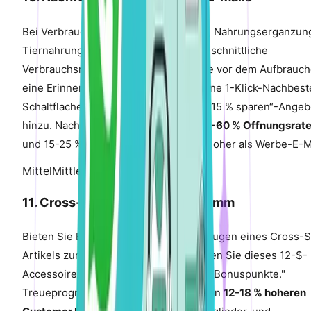
Bei Verbrauchsprodukten (Hautpflege, Nahrungserganzun
Tiernahrung) berechnen Sie die durchschnittliche
Verbrauchsrate und senden Sie 7 Tage vor dem Aufbrauc
eine Erinnerungs-E-Mail. Fugen Sie eine 1-Klick-Nachbeste
Schaltflache und ein „Abonnieren und 15 % sparen“-Angeb
hinzu. Nachfullungs-E-Mails haben
40-60 % Offnungsrat
und 15-25 % Konversionsraten – weit hoher als Werbe-E-M
Mittel
Mittlere Auswirkung
11. Cross-Sell uber Treueprogramm
Bieten Sie Bonuspunkte fur das Hinzufugen eines Cross-S
Artikels zur aktuellen Bestellung: „Fugen Sie dieses 12-$-
Accessoire hinzu und erhalten Sie 120 Bonuspunkte."
Treueprogramm-Mitglieder haben einen
12-18 % hoheren