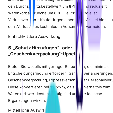
den Durchschnittsbestellwert um
8-12 %
und reduziert
Warenkorbabbrueche um 6 %. Die Psychologie ist
Verlustaversion – Kaufer fugen einen 20-$-Artikel hinzu, 
den „Verlust" des kostenlosen Versands zu vermeiden.
Einfach
Mittlere Auswirkung
5. „Schutz Hinzufugen"- oder
„Geschenkverpackung"-Upsells
Bieten Sie Upsells mit geringer Reibung an, die minimale
Entscheidungsfindung erfordern: Garantieverlangerungen
Geschenkverpackung, Expressversand oder Personalisier
Diese konvertieren bei
15-25 %
, da sie im Verhaltnis zum
Warenkorbwert kostengunstig sind und wie logische
Erganzungen wirken.
Mittel
Hohe Auswirkung