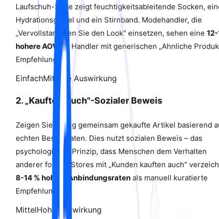
Laufschuh-Seite zeigt feuchtigkeitsableitende Socken, ei
Hydrationsgurtel und ein Stirnband. Modehandler, die
„Vervollstandigen Sie den Look" einsetzen, sehen eine
12-
hohere AOV
als Handler mit generischen „Ahnliche Produk
Empfehlungen.
Einfach
Mittlere Auswirkung
2. „Kauften Auch"-Sozialer Beweis
Zeigen Sie haufig gemeinsam gekaufte Artikel basierend a
echten Bestelldaten. Dies nutzt sozialen Beweis – das
psychologische Prinzip, dass Menschen dem Verhalten
anderer folgen. Stores mit „Kunden kauften auch" verzeic
8-14 % hohere Anbindungsraten
als manuell kuratierte
Empfehlungen.
Mittel
Hohe Auswirkung