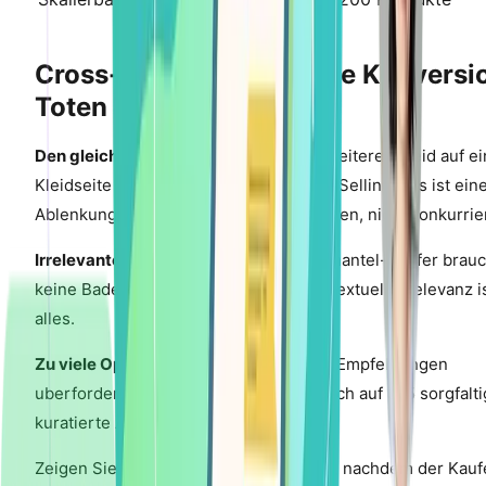
Cross-Sell-Fehler, die die Konversi
Toten
Den gleichen Produkttyp zeigen:
Ein weiteres Kleid auf ei
Kleidseite zu empfehlen ist kein Cross-Selling – es ist ein
Ablenkung. Cross-Sells mussen erganzen, nicht konkurrie
Irrelevante Empfehlungen:
Ein Wintermantel-Kaufer brauc
keine Bademoden-Empfehlungen. Kontextuelle Relevanz i
alles.
Zu viele Optionen:
Die Anzeige von 8+ Empfehlungen
uberfordert Kaufer. Beschranken Sie sich auf 3-5 sorgfalti
kuratierte Artikel.
Zeigen Sie niemals Cross-Sell-Popups, nachdem der Kauf