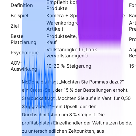
Empfiehlt komplementare
Definition
Fo
Produkte
Beispiel
Kamera + Speicherkarte + Tasche
Ka
Warenkorbgroße erhoben (mehr
Art
Ziel
Artikel)
Pre
Beste
Produktseite, Warenkorb, nach
Pr
Platzierung
Kauf
Vollstandigkeit („Look
Asp
Psychologie
vervollstandigen")
Be
AOV-
10-20 % Steigerung
15
Auswirkung
McDonald's fragt „Mochten Sie Pommes dazu?" –
ein Cross-Sell, der 15 % der Bestellungen erhoht.
Starbucks fragt „Mochten Sie auf ein Venti fur 0,50
$ upgraden?" – ein Upsell, der den
Durchschnittsbon um 8 % steigert. Die
profitabelsten Einzelhandler der Welt nutzen beide,
zu unterschiedlichen Zeitpunkten, aus