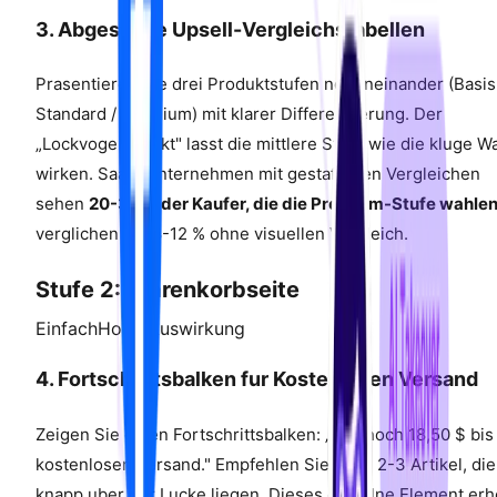
3. Abgestufte Upsell-Vergleichstabellen
Prasentieren Sie drei Produktstufen nebeneinander (Basis
Standard / Premium) mit klarer Differenzierung. Der
„Lockvogel-Effekt" lasst die mittlere Stufe wie die kluge W
wirken. SaaS-Unternehmen mit gestaffelten Vergleichen
sehen
20-30 % der Kaufer, die die Premium-Stufe wahle
verglichen mit 8-12 % ohne visuellen Vergleich.
Stufe 2: Warenkorbseite
Einfach
Hohe Auswirkung
4. Fortschrittsbalken fur Kostenlosen Versand
Zeigen Sie einen Fortschrittsbalken: „Nur noch 18,50 $ bi
kostenlosen Versand." Empfehlen Sie dann 2-3 Artikel, die
knapp uber der Lucke liegen. Dieses einzelne Element erh