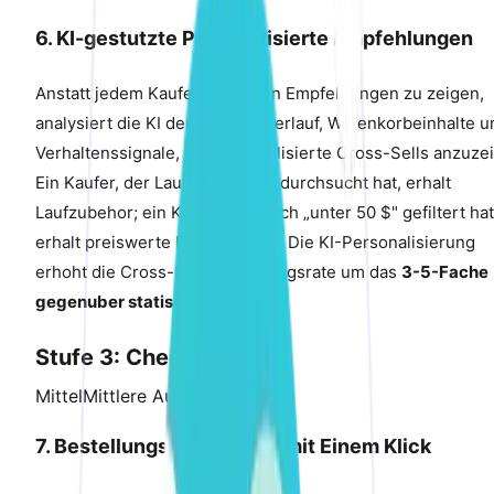
6. KI-gestutzte Personalisierte Empfehlungen
Anstatt jedem Kaufer dieselben Empfehlungen zu zeigen,
analysiert die KI den Browserverlauf, Warenkorbeinhalte u
Verhaltenssignale, um personalisierte Cross-Sells anzuze
Ein Kaufer, der Laufausrustung durchsucht hat, erhalt
Laufzubehor; ein Kaufer, der nach „unter 50 $" gefiltert hat
erhalt preiswerte Erganzungen. Die KI-Personalisierung
erhoht die Cross-Sell-Anbindungsrate um das
3-5-Fache
gegenuber statischen Regeln
.
Stufe 3: Checkout
Mittel
Mittlere Auswirkung
7. Bestellungsaufwertung mit Einem Klick