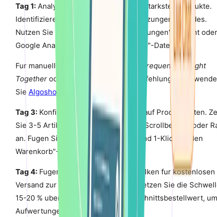
Tag 1:
Analysieren Sie Ihre 20 umsatzstarksten Produkte.
Identifizieren Sie 2-3 naturliche Erganzungen fur jedes.
Nutzen Sie Shopify's „Produktempfehlungen"-Bericht ode
Google Analytics „Verwandte Produkte"-Daten.
Fur manuelle Regeln verwenden Sie
Frequently Bought
Together
oder
Zipify OCU
. Fur KI-Empfehlungen verwend
Sie
Algoshop
.
Tag 3:
Konfigurieren Sie Cross-Sells auf Produktseiten. Z
Sie 3-5 Artikel in einem horizontalen Scrollbereich oder R
an. Fugen Sie Produktbilder, Preise und 1-Klick „In den
Warenkorb"-Buttons hinzu.
Tag 4:
Fugen Sie einen Fortschrittsbalken fur kostenlosen
Versand zur Warenkorbseite hinzu. Setzen Sie die Schwel
15-20 % uber Ihren aktuellen Durchschnittsbestellwert, u
Aufwertungen zu fordern.