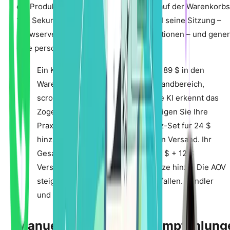
ein Produkt in den Warenkorb legt und auf der Warenkorbs
10+ Sekunden verharrt, analysiert die KI seine Sitzung –
Browserverlauf, Preisfilter, Chat-Interaktionen – und gener
eine personalisierte Cross-Sell-Karte.
Ein Kaufer legt eine Yogamatte fur 89 $ in den
Warenkorb. Er fahrt uber den Versandbereich,
scrollt dann Richtung Ausgang. Die KI erkennt das
Zogern und zeigt an: „Vervollstandigen Sie Ihre
Praxis: Fugen Sie dieses Yogaklotz-Set fur 24 $
hinzu und erhalten Sie kostenlosen Versand. Ihr
Gesamtbetrag wird 113 $ (statt 101 $ + 12 $
Versand)." Der Kaufer fugt die Klotze hinzu. Die AOV
steigt um 12 $. Versandkosten entfallen. Handler
und Kaufer gewinnen.
Manuelle Regeln vs KI-Empfehlung