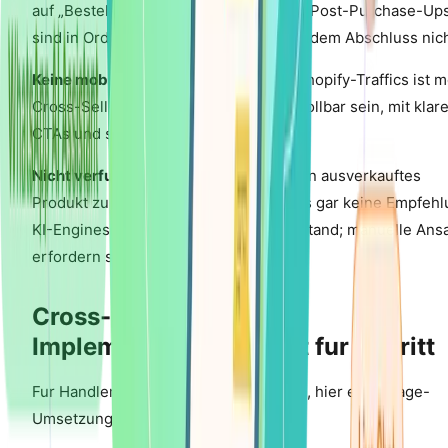
auf „Bestellung aufgeben" geklickt hat. Post-Purchase-Ups
sind in Ordnung; Unterbrechungen vor dem Abschluss nich
Keine mobile Optimierung:
70 % des Shopify-Traffics ist m
Cross-Sell-Karten mussen daumenscrollbar sein, mit klar
CTAs und schnell ladenden Bildern.
Nicht verfugbare Artikel ignorieren:
Ein ausverkauftes
Produkt zu empfehlen ist schlimmer als gar keine Empfehl
KI-Engines filtern automatisch den Bestand; manuelle Ans
erfordern standige Uberwachung.
Cross-Sell auf Shopify
Implementieren: Schritt fur Schritt
Fur Handler, die sofort loslegen wollen, hier ein 7-Tage-
Umsetzungsplan: