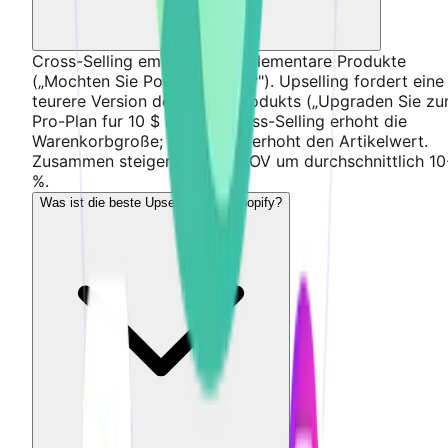
Cross-Selling empfiehlt komplementare Produkte
(„Mochten Sie Pommes dazu?"). Upselling fordert eine
teurere Version desselben Produkts („Upgraden Sie z
Pro-Plan fur 10 $ mehr"). Cross-Selling erhoht die
Warenkorbgroße; Up-Selling erhoht den Artikelwert.
Zusammen steigern sie die AOV um durchschnittlich 1
%.
Was ist die beste Upsell-App fur Shopify?