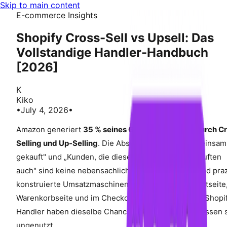
Skip to main content
E-commerce Insights
Shopify Cross-Sell vs Upsell: Das
Vollstandige Handler-Handbuch
[2026]
K
Kiko
•
July 4, 2026
•
Amazon generiert
35 % seines Gesamtumsatzes durch Cr
Selling und Up-Selling
. Die Abschnitte „Haufig gemeinsam
gekauft" und „Kunden, die diesen Artikel kauften, kauften
auch" sind keine nebensachlichen Elemente – sie sind pra
konstruierte Umsatzmaschinen, die auf jeder Produktseite
Warenkorbseite und im Checkout-Prozess arbeiten. Shopi
Handler haben dieselbe Chance, doch die meisten lassen 
ungenutzt.