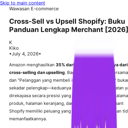
Skip to main content
Wawasan E-commerce
Cross-Sell vs Upsell Shopify: Buku
Panduan Lengkap Merchant [2026
K
Kiko
•
July 4, 2026
•
Amazon menghasilkan
35% dari total pendapatannya dari
cross-selling dan upselling
. Bagian "Sering dibeli bersama
dan "Pelanggan yang membeli item ini juga membeli" buka
sekadar pelengkap—keduanya adalah mesin pendapatan y
direkayasa secara presisi yang beroperasi di setiap halam
produk, halaman keranjang, dan alur checkout. Merchant
Shopify memiliki peluang yang sama, tetapi kebanyakan ti
memanfaatkannya.