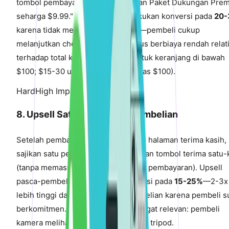
tombol pembayaran: "Ya, tambahkan Paket Dukungan Pre
seharga $9.99." Order bump melakukan konversi pada
20
karena tidak memerlukan navigasi—pembeli cukup
melanjutkan checkout. Produk harus berbiaya rendah relati
terhadap total keranjang ($5-15 untuk keranjang di bawah
$100; $15-30 untuk keranjang di atas $100).
Hard
High Impact
8. Upsell Satu-Klik Pasca-Pembelian
Setelah pembayaran tetapi sebelum halaman terima kasih,
sajikan satu penawaran upsell dengan tombol terima satu-k
(tanpa memasukkan ulang informasi pembayaran). Upsell
pasca-pembelian melakukan konversi pada
15-25%
—2-3x
lebih tinggi daripada sebelum pembelian karena pembeli 
berkomitmen. Penawaran harus sangat relevan: pembeli
kamera melihat kartu memori, bukan tripod.