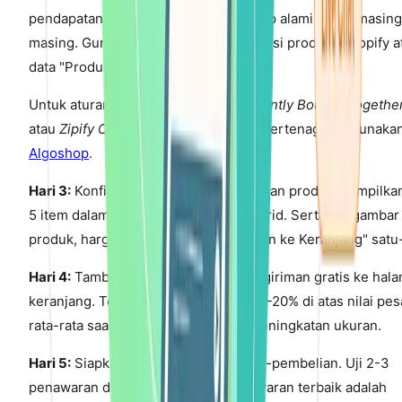
pendapatan. Identifikasi 2-3 pelengkap alami untuk masing
masing. Gunakan laporan "Rekomendasi produk" Shopify a
data "Produk terkait" Google Analytics.
Untuk aturan manual, gunakan
Frequently Bought Togethe
atau
Zipify OCU
. Untuk rekomendasi bertenaga AI, gunaka
Algoshop
.
Hari 3:
Konfigurasi cross-sell di halaman produk. Tampilka
5 item dalam guliran horizontal atau grid. Sertakan gambar
produk, harga, dan tombol "Tambahkan ke Keranjang" satu-
Hari 4:
Tambahkan bilah progres pengiriman gratis ke hal
keranjang. Tetapkan ambang batas 15-20% di atas nilai pe
rata-rata saat ini untuk mendorong peningkatan ukuran.
Hari 5:
Siapkan upsell satu-klik pasca-pembelian. Uji 2-3
penawaran dan ukur konversi. Penawaran terbaik adalah