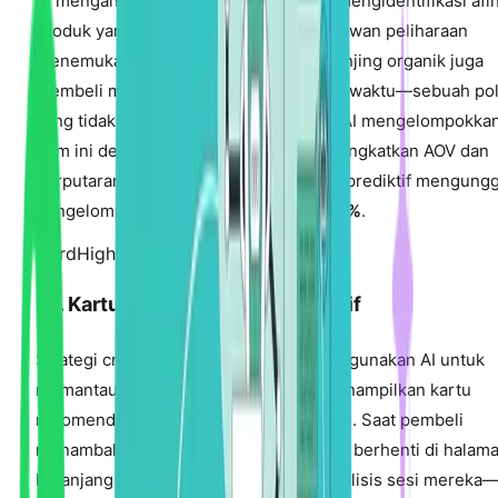
AI menganalisis pola pembelian untuk mengidentifikasi afin
produk yang tidak jelas. Sebuah toko hewan peliharaan
menemukan bahwa pembeli makanan anjing organik juga
membeli mangkuk air keramik 34% dari waktu—sebuah po
yang tidak akan diintuisi oleh manusia. AI mengelompokka
item ini dengan diskon bundel 5%, meningkatkan AOV dan
perputaran inventaris. Pengelompokan prediktif mengungg
pengelompokan manual sebesar
25-40%
.
Hard
High Impact
14. Kartu Rekomendasi AI Proaktif
Strategi cross-sell paling canggih menggunakan AI untuk
memantau perilaku waktu nyata dan menampilkan kartu
rekomendasi pada momen berniat tinggi. Saat pembeli
menambahkan produk ke keranjang dan berhenti di halam
keranjang selama 10+ detik, AI menganalisis sesi mereka