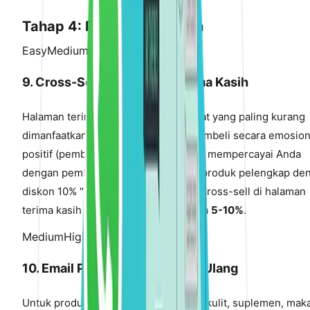
Tahap 4: Pasca-Pembelian
Easy
Medium Impact
9. Cross-Sell di Halaman Terima Kasih
Halaman terima kasih adalah real estat yang paling kurang
dimanfaatkan dalam e-commerce. Pembeli secara emosion
positif (pembelian selesai) dan sudah mempercayai Anda
dengan pembayaran. Tampilkan 3-4 produk pelengkap de
diskon 10% "lengkapi koleksi Anda." Cross-sell di halaman
terima kasih melakukan konversi pada
5-10%
.
Medium
High Impact
10. Email Pengingat Pengisian Ulang
Untuk produk habis pakai (perawatan kulit, suplemen, mak