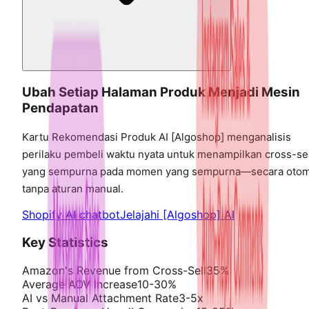
Ubah Setiap Halaman Produk Menjadi Mesin
Pendapatan
Kartu Rekomendasi Produk AI [Algoshop] menganalisis
perilaku pembeli waktu nyata untuk menampilkan cross-sel
yang sempurna pada momen yang sempurna—secara otoma
tanpa aturan manual.
Shopify AI chatbot
Jelajahi [Algoshop] AI
Key Statistics
Amazon's Revenue from Cross-Sell
35%
Average AOV Increase
10-30%
AI vs Manual Attachment Rate
3-5x