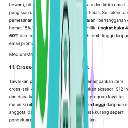
hewan), hitung tingkat konsumsi rata-rata dan kirim email
pengisian ulang 7 hari sebelum produk habis. Sertakan to
pemesanan ulang satu-klik dan penawaran "berlangganan 
hemat 15%." Email pengisian ulang memiliki
tingkat buka 
60%
dan tingkat konversi 15-25%—jauh lebih tinggi daripa
email promosi.
Medium
Medium Impact
11. Cross-Sell Program Loyalitas
Tawarkan poin loyalitas bonus untuk menambahkan item
cross-sell ke pesanan saat ini: "Tambahkan aksesori $12 in
dan dapatkan 120 poin bonus." Anggota program loyalitas
memiliki
nilai seumur hidup 12-18% lebih tinggi
daripada n
anggota, dan insentif berbasis poin terasa kurang seperti
pengeluaran dan lebih seperti penghasilan.