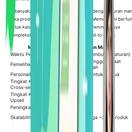
Kebanyakan merchant Shopify memulai dengan aturan man
"Jika produk = Kamera, tampilkan Kartu Memori." Ini berfu
untuk katalog kecil tetapi rusak seiring meningkatnya
kompleksitas. Berikut perbandingan head-to-head:
Metrik
Aturan Manual
Waktu Pengaturan
20-40 jam (pembuatan aturan)
Pembaruan mingguan saat
Pemeliharaan
katalog berubah
Personalisasi
Satu-ukuran-untuk-semua
Tingkat Keterikatan
2-5%
Cross-sell
Tingkat Konversi
5-8%
Upsell
Peningkatan AOV
5-10%
Skalabilitas
Terbatas hingga ~200 produk