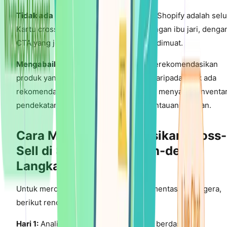
Tidak ada optimasi seluler:
70% traffic Shopify adalah selu
Kartu cross-sell harus dapat digulir dengan ibu jari, denga
CTA yang jelas dan gambar yang cepat dimuat.
Mengabaikan item kehabisan stok:
Merekomendasikan
produk yang habis terjual lebih buruk daripada tidak ada
rekomendasi. Mesin AI secara otomatis menyaring inventar
pendekatan manual memerlukan pemantauan konstan.
Cara Mengimplementasikan Cross-
Sell di Shopify: Langkah-demi-
Langkah
Untuk merchant yang siap mengimplementasikan segera,
berikut rencana eksekusi 7 hari:
Hari 1:
Analisis 20 produk teratas Anda berdasarkan