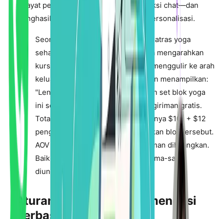
riwayat penjelajahan, filter harga, interaksi chat—dan
menghasilkan kartu cross-sell yang dipersonalisasi.
Seorang pembeli menambahkan matras yoga
seharga $89 ke keranjang. Mereka mengarahkan
kursor ke bagian pengiriman, lalu menggulir ke arah
keluar. AI mendeteksi keraguan dan menampilkan:
"Lengkapi latihan Anda: Tambahkan set blok yoga
ini seharga $24 dan dapatkan pengiriman gratis.
Total Anda menjadi $113 (sebelumnya $101 + $12
pengiriman)." Pembeli menambahkan blok tersebut.
AOV meningkat $12. Biaya pengiriman dihilangkan.
Baik merchant maupun pembeli sama-sama
diuntungkan.
Aturan Manual vs Rekomendasi
Berbasis AI: Datanya