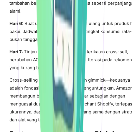
tambahan berbiaya rendah yang terasa seperti perpanjang
alami.
Hari 6:
Buat urutan 3-email pengisian ulang untuk produk 
pakai. Jadwalkan email berdasarkan tingkat konsumsi rata-
bukan tanggal kalender.
Hari 7:
Tinjau analitik. Ukur tingkat keterikatan cross-sell,
perubahan AOV, dan tingkat konversi. Iterasi pada rekomen
yang kurang berkinerja.
Cross-selling dan upselling bukanlah gimmick—keduanya
adalah fondasi e-commerce yang menguntungkan. Amazo
membangun bisnis senilai $500 miliar sebagian dengan
menguasai dua taktik ini. Setiap merchant Shopify, terlepas
ukurannya, dapat menangkap nilai yang sama dengan strat
dan alat yang tepat.