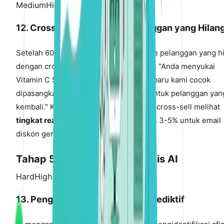
Medium
High Impact
12. Cross-Sell Pemulihan Pelanggan yang Hilan
Setelah 60 hari tidak aktif, kirim email ke pelanggan yang h
dengan cross-sell yang dipersonalisasi: "Anda menyukai
Vitamin C Serum. Retinol Night Cream baru kami cocok
dipasangkan dengannya. Diskon 20% untuk pelanggan yan
kembali." Kampanye pemulihan dengan cross-sell melihat
tingkat reaktivasi 8-15%
, dibandingkan 3-5% untuk email
diskon generik.
Tahap 5: Otomatisasi Berbasis AI
Hard
High Impact
13. Pengelompokan Produk AI Prediktif