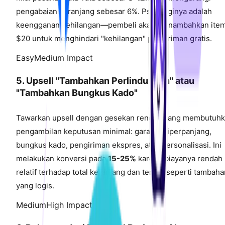
pengabaian keranjang sebesar 6%. Psikologinya adalah
keengganan kehilangan—pembeli akan menambahkan ite
$20 untuk menghindari "kehilangan" pengiriman gratis.
Easy
Medium Impact
5. Upsell "Tambahkan Perlindungan" atau
"Tambahkan Bungkus Kado"
Tawarkan upsell dengan gesekan rendah yang membutuh
pengambilan keputusan minimal: garansi diperpanjang,
bungkus kado, pengiriman ekspres, atau personalisasi. Ini
melakukan konversi pada
15-25%
karena biayanya rendah
relatif terhadap total keranjang dan terasa seperti tambaha
yang logis.
Medium
High Impact