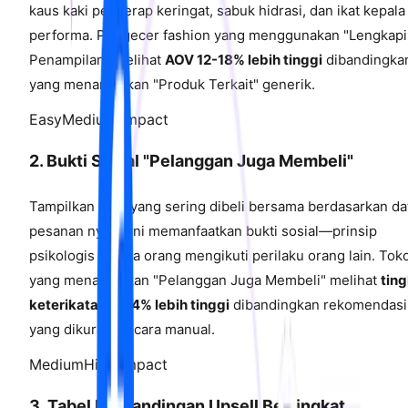
kaus kaki penyerap keringat, sabuk hidrasi, dan ikat kepala
performa. Pengecer fashion yang menggunakan "Lengkapi
Penampilan" melihat
AOV 12-18% lebih tinggi
dibandingka
yang menampilkan "Produk Terkait" generik.
Easy
Medium Impact
2. Bukti Sosial "Pelanggan Juga Membeli"
Tampilkan item yang sering dibeli bersama berdasarkan da
pesanan nyata. Ini memanfaatkan bukti sosial—prinsip
psikologis bahwa orang mengikuti perilaku orang lain. Tok
yang menampilkan "Pelanggan Juga Membeli" melihat
tin
keterikatan 8-14% lebih tinggi
dibandingkan rekomendasi
yang dikurasi secara manual.
Medium
High Impact
3. Tabel Perbandingan Upsell Bertingkat