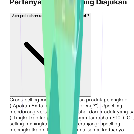
Pertanyaan yang Sering Diajukan
Apa perbedaan antara cross-sell dan upsell?
Cross-selling merekomendasikan produk pelengkap
("Apakah Anda ingin kentang goreng?"). Upselling
mendorong versi yang lebih mahal dari produk yang 
("Tingkatkan ke paket Pro dengan tambahan $10"). Cr
selling meningkatkan ukuran keranjang; upselling
meningkatkan nilai item. Bersama-sama, keduanya