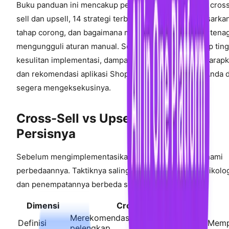
Buku panduan ini mencakup perbedaan persis antara cros
sell dan upsell, 14 strategi terbukti yang diatur berdasarka
tahap corong, dan bagaimana mesin rekomendasi bertenag
mengungguli aturan manual. Setiap strategi mencakup ting
kesulitan implementasi, dampak pendapatan yang diharapk
dan rekomendasi aplikasi Shopify spesifik sehingga Anda 
segera mengeksekusinya.
Cross-Sell vs Upsell: Perbedaan
Persisnya
Sebelum mengimplementasikan strategi apa pun, pahami
perbedaannya. Taktiknya saling melengkapi, tetapi psikolo
dan penempatannya berbeda secara signifikan:
Dimensi
Cross-Sell
Merekomendasikan produk
Definisi
Memp
pelengkap