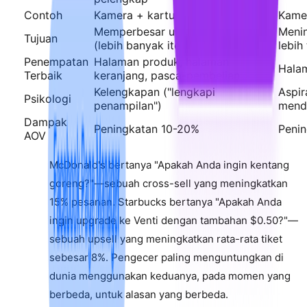
Contoh
Kamera + kartu memori + case
Kame
Memperbesar ukuran keranjang
Menin
Tujuan
(lebih banyak item)
lebih 
Penempatan
Halaman produk, halaman
Hala
Terbaik
keranjang, pasca-pembelian
Kelengkapan ("lengkapi
Aspir
Psikologi
penampilan")
menda
Dampak
Peningkatan 10-20%
Peni
AOV
McDonald's bertanya "Apakah Anda ingin kentang
goreng?"—sebuah cross-sell yang meningkatkan
15% pesanan. Starbucks bertanya "Apakah Anda
ingin upgrade ke Venti dengan tambahan $0.50?"—
sebuah upsell yang meningkatkan rata-rata tiket
sebesar 8%. Pengecer paling menguntungkan di
dunia menggunakan keduanya, pada momen yang
berbeda, untuk alasan yang berbeda.