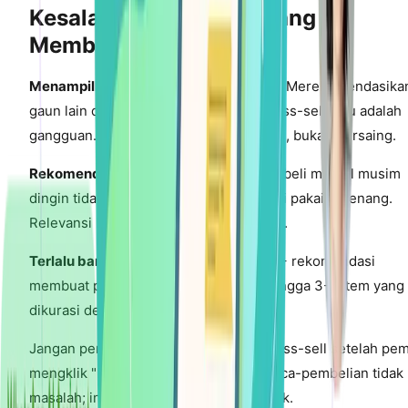
Kesalahan Cross-Sell yang
Membunuh Konversi
Menampilkan jenis produk yang sama:
Merekomendasika
gaun lain di halaman gaun bukanlah cross-sell—itu adalah
gangguan. Cross-sell harus melengkapi, bukan bersaing.
Rekomendasi yang tidak relevan:
Pembeli mantel musim
dingin tidak membutuhkan rekomendasi pakaian renang.
Relevansi kontekstual adalah segalanya.
Terlalu banyak pilihan:
Menampilkan 8+ rekomendasi
membuat pembeli kewalahan. Batasi hingga 3-5 item yang
dikurasi dengan hati-hati.
Jangan pernah menampilkan popup cross-sell setelah pem
mengklik "Pesan Sekarang." Upsell pasca-pembelian tidak
masalah; interupsi sebelum selesai tidak.