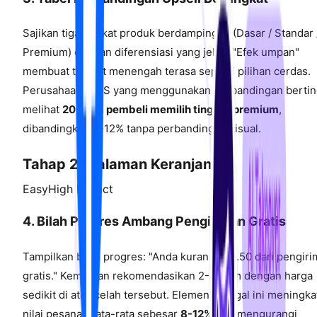
Sajikan tiga tingkat produk berdampingan (Dasar / Standar 
Premium) dengan diferensiasi yang jelas. "Efek umpan"
membuat tingkat menengah terasa seperti pilihan cerdas.
Perusahaan SaaS yang menggunakan perbandingan bertin
melihat
20-30% pembeli memilih tingkat premium
,
dibandingkan 8-12% tanpa perbandingan visual.
Tahap 2: Halaman Keranjang
Easy
High Impact
4. Bilah Progres Ambang Pengiriman Gratis
Tampilkan bilah progres: "Anda kurang $18.50 dari pengir
gratis." Kemudian rekomendasikan 2-3 item dengan harga
sedikit di atas celah tersebut. Elemen tunggal ini meningk
nilai pesanan rata-rata sebesar
8-12%
dan mengurangi