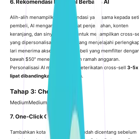
6. Rekomendasi Personal Berbasis AI
Alih-alih menampilkan rekomendasi yang sama kepada set
pembeli, AI menganalisis riwayat penjelajahan, konten
keranjang, dan sinyal perilaku untuk menampilkan cross-se
yang dipersonalisasi. Pembeli yang menjelajahi perlengka
lari menerima aksesori lari; pembeli yang memfilter dengan
bawah $50" menerima tambahan ramah anggaran.
Personalisasi AI meningkatkan keterikatan cross-sell
3-5x
lipat dibandingkan aturan statis
.
Tahap 3: Checkout
Medium
Medium Impact
7. One-Click Order Bump
Tambahkan kotak centang yang sudah dicentang sebelum