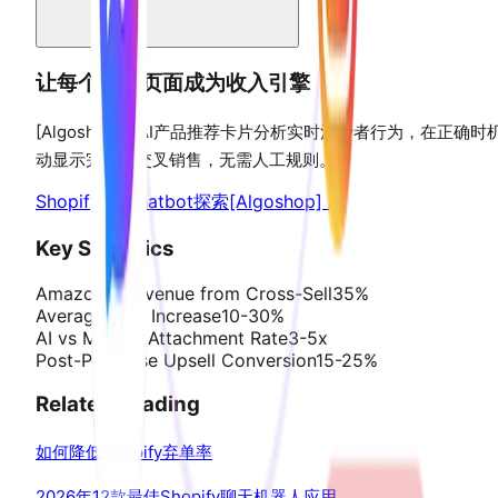
让每个产品页面成为收入引擎
[Algoshop]的AI产品推荐卡片分析实时消费者行为，在正确时
动显示完美的交叉销售，无需人工规则。
Shopify AI chatbot
探索[Algoshop] AI
Key Statistics
Amazon's Revenue from Cross-Sell
35%
Average AOV Increase
10-30%
AI vs Manual Attachment Rate
3-5x
Post-Purchase Upsell Conversion
15-25%
Related Reading
如何降低Shopify弃单率
2026年12款最佳Shopify聊天机器人应用