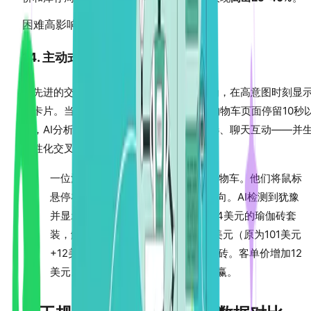
困难
高影响
14. 主动式AI推荐卡片
最先进的交叉销售策略使用AI监控实时行为，在高意图时刻显
荐卡片。当消费者将产品加入购物车并在购物车页面停留10秒
时，AI分析其会话——浏览历史、价格筛选、聊天互动——并
个性化交叉销售卡片。
一位消费者将89美元的瑜伽垫加入购物车。他们将鼠标
悬停在配送区域，然后滚动向出口方向。AI检测到犹豫
并显示："完善您的练习：添加这个24美元的瑜伽砖套
装，解锁免运费。您的总额变为113美元（原为101美元
+12美元运费）。"消费者添加了瑜伽砖。客单价增加12
美元。运费被消除。商家和消费者双赢。