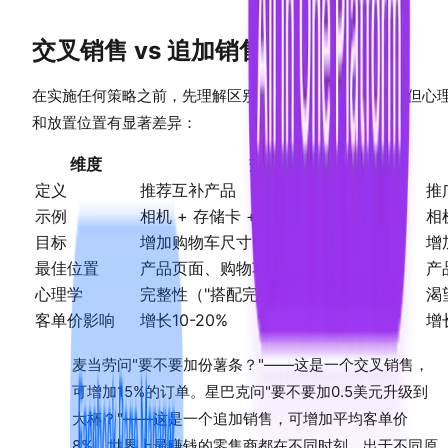
交叉销售 vs 追加销售：确切区别
在实施任何策略之前，先理解区别。这些策略是互补的，但心
和放置位置有显著差异：
维度
交叉销售
定义
推荐互补产品
推
示例
相机 + 存储卡 + 相机包
相
目标
增加购物车尺寸（更多商品）
增
最佳位置
产品页面、购物车页面、购买后
产
心理学
完整性（"搭配完整造型"）
渴
客单价影响
增长10-20%
增
麦当劳问"要不要加份薯条？"——这是一个交叉销售，
可增加15%的订单。星巴克问"要不要加0.5美元升级到
大杯？"——这是一个追加销售，可增加平均客单价
8%。世界上最赚钱的零售商都在不同时刻、出于不同原