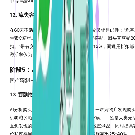
中等
高影响
12. 流失客户赢回交叉销售
在60天不活跃后，向流失客户发送个性化交叉销售邮件："您喜
生素C精华。我们的新视黄醇晚霜与它完美搭配。回头客享受2
扣。"带有交叉销售的赢回活动
激活率为8-15%
，而通用折扣邮
激活率仅为3-5%。
阶段5：AI驱动自动化
困难
高影响
13. 预测性AI产品捆绑
AI分析购买模式以识别非明显的产品关联。一家宠物店发现购
机狗粮的顾客也34%的情况下会购买陶瓷水碗——这是人类无
直觉发现的模式。AI以5%的捆绑折扣捆绑这些商品，同时提高
价和库存周转率。预测性捆绑比人工捆绑表现
高出25-40%
。