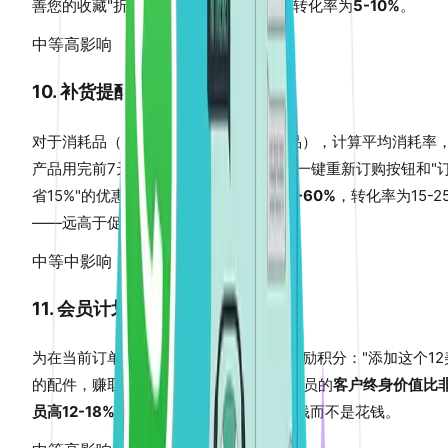
善您的收藏"折扣。感谢页面交叉销售的转化率为
5-10%
。
中等
高影响
10. 补货提醒邮件
对于消耗品（护肤品、保健品、宠物食品），计算平均消耗率
产品用完前7天发送补货提醒邮件。包含一键重新订购按钮和"
省15%"的优惠。补货邮件的
打开率为40-60%
，转化率为15-2
——远高于促销邮件。
中等
中影响
11. 会员计划交叉销售
为在当前订单中添加交叉销售商品提供奖励积分："添加这个12
的配件，赚取120奖励积分。"会员计划成员的
客户终身价值比
员高12-18%
，积分奖励感觉更像是在赚钱而不是花钱。