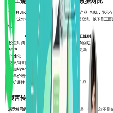
人工规则 vs AI驱动推荐：数据对比
大多数Shopify商家从人工规则开始："如果产品=相机，显示
卡。"这对小目录有效，但随着复杂度增加而崩溃。以下是正面
较：
指标
人工规则
设置时间
20-40小时（规则创建）
维护
随目录变化每周更新
个性化
一刀切
交叉销售附加率
2-5%
追加销售转化率
5-8%
客单价增长
5-10%
可扩展性
限制在约200个产品
损害转化的交叉销售错误
展示相同的产品类型：
在连衣裙页面上推荐另一条连衣裙不是