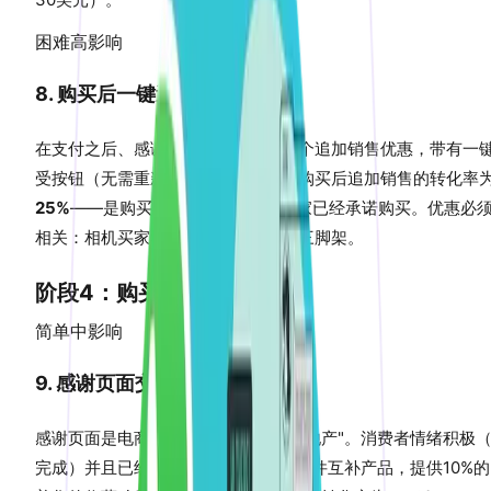
困难
高影响
8. 购买后一键追加销售
在支付之后、感谢页面之前，呈现一个追加销售优惠，带有一
受按钮（无需重新输入支付信息）。购买后追加销售的转化率
25%
——是购买前的2-3倍，因为买家已经承诺购买。优惠必
相关：相机买家看到存储卡，而不是三脚架。
阶段4：购买后
简单
中影响
9. 感谢页面交叉销售
感谢页面是电商中最未被充分利用的"地产"。消费者情绪积极
完成）并且已经信任您付款。展示3-4件互补产品，提供10%的