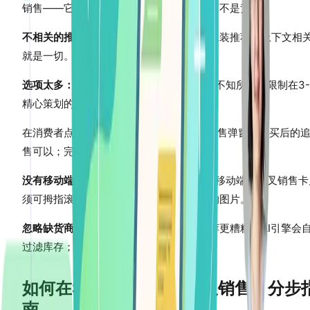
销售——它是干扰。交叉销售必须互补，而不是竞争。
不相关的推荐：
冬季外套的消费者不需要泳装推荐。上下文相
就是一切。
选项太多：
展示8个以上的推荐会让消费者不知所措。限制在3-
精心策划的商品。
在消费者点击"下单"后永远不要显示交叉销售弹窗。购买后的
售可以；完成前的打断不行。
没有移动端优化：
70%的Shopify流量来自移动端。交叉销售
须可拇指滚动，有清晰的CTA和快速加载的图片。
忽略缺货商品：
推荐已售罄的产品比不推荐更糟糕。AI引擎会
过滤库存；人工方法需要持续监控。
如何在Shopify上实施交叉销售：分步
南