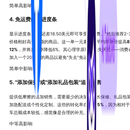
简单
高影响
4. 免运费阈值进度条
显示进度条："您还差18.50美元即可享受免运费。"然后推荐2-
价格刚好高于差额的商品。这一单一元素可使平均客单价提高
8
12%
，并将弃单率降低6%。其心理学原理是损失厌恶——消费
加入一个20美元的商品以避免"失去"免运费。
简单
中影响
5. "添加保护"或"添加礼品包装"追加销售
提供低摩擦的追加销售，需要最少的决策：延长保修、礼品包
加急配送或个性化定制。这些的转化率在
15-25%
，因为相对于
车总额成本较低，感觉像是合理的补充。
中等
高影响