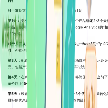
对于准备立即实施的商家，以下是7天执行计划：
第1天：
按收入分析您的前20个产品。为每个产品确定2-3个天
补品。使用Shopify的"产品推荐"报告或Google Analytics的"
品"数据。
对于人工规则，使用
Frequently Bought Together
或
Zipify O
对于AI驱动推荐，使用
Algoshop
。
第3天：
配置产品页面交叉销售。在横向滚动或网格中展示3-5
品。包括产品图片、价格和一键"加入购物车"按钮。
第4天：
在购物车页面添加免运费进度条。将阈值设定在当前平
单价以上15-20%，以鼓励升级。
第5天：
设置购买后一键追加销售。测试2-3个优惠并衡量转化
最好的优惠是低成本的附加品，感觉像自然的延伸。