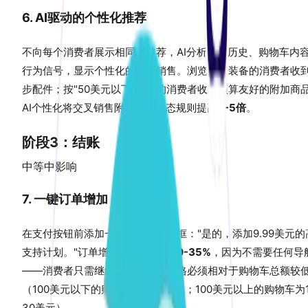
6. AI驱动的个性化推荐
不向每个消费者展示相同的推荐，AI分析浏览历史、购物车内
行为信号，显示个性化的交叉销售。浏览跑步装备的消费者收
步配件；按"50美元以下"筛选的消费者收到预算友好的附加商
AI个性化将交叉销售附加率比静态规则提高
3-5倍
。
阶段3：结账
中等
中影响
7. 一键订单增加
在支付按钮前添加一个预选的复选框："是的，添加9.99美元的
支持计划。"订单增加的转化率为
20-35%
，因为不需要任何导
——消费者只需继续结账。商品价格必须相对于购物车总额较
（100美元以下的购物车为5-15美元；100美元以上的购物车为1
30美元）。