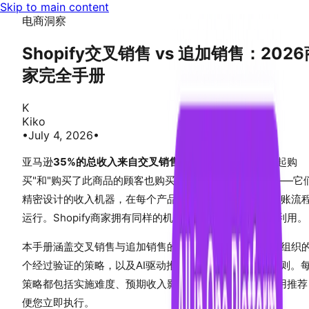
Skip to main content
电商洞察
Shopify交叉销售 vs 追加销售：2026
家完全手册
K
Kiko
•
July 4, 2026
•
亚马逊
35%的总收入来自交叉销售和追加销售
。"经常一起购
买"和"购买了此商品的顾客也购买了"板块并非事后考虑——它
精密设计的收入机器，在每个产品页面、购物车页面和结账流
运行。Shopify商家拥有同样的机会，但大多数尚未充分利用。
本手册涵盖交叉销售与追加销售的确切区别、按漏斗阶段组织的
个经过验证的策略，以及AI驱动推荐引擎如何超越人工规则。
策略都包括实施难度、预期收入影响和具体的Shopify应用推
便您立即执行。