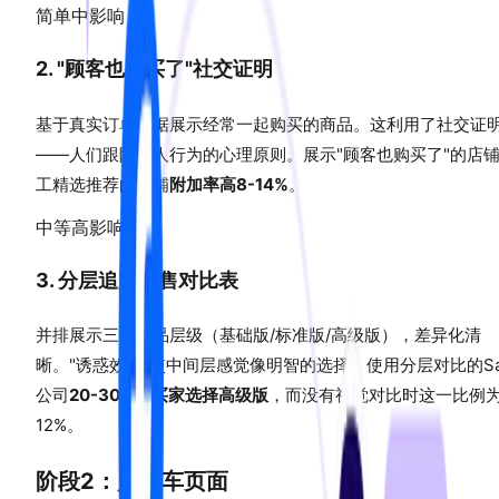
简单
中影响
2. "顾客也购买了"社交证明
基于真实订单数据展示经常一起购买的商品。这利用了社交证
——人们跟随他人行为的心理原则。展示"顾客也购买了"的店
工精选推荐的店铺
附加率高8-14%
。
中等
高影响
3. 分层追加销售对比表
并排展示三个产品层级（基础版/标准版/高级版），差异化清
晰。"诱惑效应"使中间层感觉像明智的选择。使用分层对比的Sa
公司
20-30%的买家选择高级版
，而没有视觉对比时这一比例为
12%。
阶段2：购物车页面